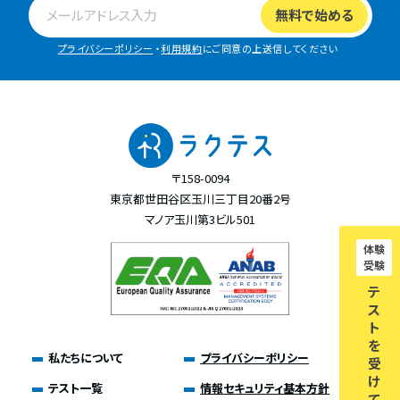
プライバシーポリシー
・
利用規約
にご同意の上送信してください
〒158-0094
東京都世田谷区玉川三丁目20番2号
マノア玉川第3ビル501
体験
受験
テ
ス
ト
を
私たちについて
プライバシーポリシー
受
け
テスト一覧
情報セキュリティ基本方針
て