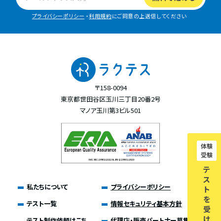
プライバシーポリシー
・
利用規約
にご同意の上送信してください
〒158-0094
東京都世田谷区玉川三丁目20番2号
マノア玉川第3ビル501
体験
受験
テ
ス
私たちについて
プライバシーポリシー
ト
を
テスト一覧
情報セキュリティ基本方針
受
け
テスト制作依頼はこち
代理店・販売パートナー募集