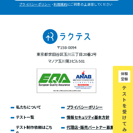
プライバシーポリシー
・
利用規約
にご同意の上送信してください
〒158-0094
東京都世田谷区玉川三丁目20番2号
マノア玉川第3ビル501
体験
受験
テ
ス
ト
を
私たちについて
プライバシーポリシー
受
テスト一覧
情報セキュリティ基本方針
け
て
テスト制作依頼はこち
代理店・販売パートナー募集
み
ら