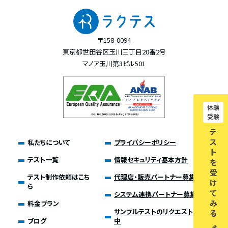
〒158-0094
東京都世田谷区玉川三丁目20番2号
マノア玉川第3ビル501
体験
受験
テ
ス
私たちについて
プライバシーポリシー
ト
テスト一覧
情報セキュリティ基本方針
を
受
テスト制作依頼はこち
代理店・販売パートナー募集
け
ら
て
システム連携パートナー募集
み
料金プラン
サンプルテストのリクエスト募集
る
ブログ
中