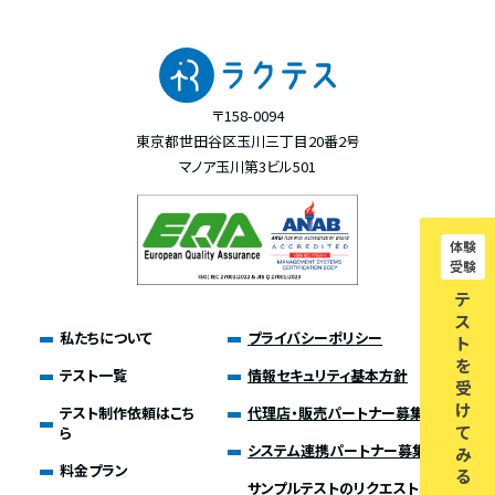
〒158-0094
東京都世田谷区玉川三丁目20番2号
マノア玉川第3ビル501
体験
受験
テ
ス
私たちについて
プライバシーポリシー
ト
を
テスト一覧
情報セキュリティ基本方針
受
け
テスト制作依頼はこち
代理店・販売パートナー募集
て
ら
システム連携パートナー募集
み
料金プラン
る
サンプルテストのリクエスト募集